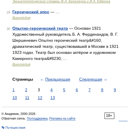
Энциклопедический словарь Ф.А. Брокгауза и И.А. Ефрона
Героический эпос
— …
29
Википедия
Опытно-героический театр
— Основан 1921
30
Художественный руководитель Б. А. Фердинандов, В. Г.
Шершеневич Опытно героический театр&#160;
драматический театр, существовавший в Москве в 1921
1923 годах. Театр был основан актёром и художником
Камерного театра&#8230; …
Википедия
Страницы
←
Предыдущая
Следующая
→
1
2
3
4
5
6
7
8
9
10
11
12
13
© Академик, 2000-2026
18+
Обратная связь:
Техподдержка
,
Реклама на сайте
👣 Путешествия