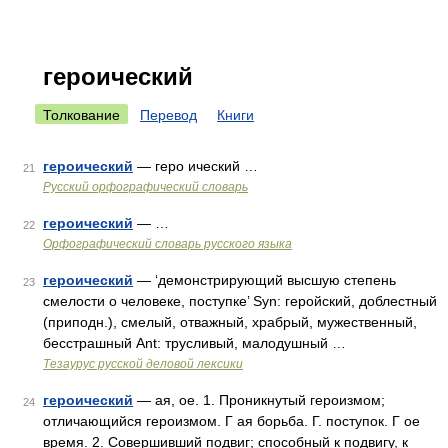
героический
Толкование
Перевод
Книги
героический
— геро ический …
21
Русский орфографический словарь
героический
— …
22
Орфографический словарь русского языка
героический
— ‘демонстрирующий высшую степень
23
смелости о человеке, поступке’ Syn: геройский, доблестный
(приподн.), смелый, отважный, храбрый, мужественный,
бесстрашный Ant: трусливый, малодушный …
Тезаурус русской деловой лексики
героический
— ая, ое. 1. Проникнутый героизмом;
24
отличающийся героизмом. Г ая борьба. Г. поступок. Г ое
время. 2. Совершивший подвиг; способный к подвигу, к