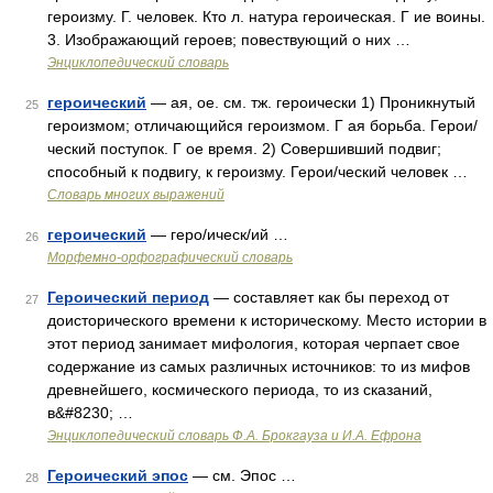
героизму. Г. человек. Кто л. натура героическая. Г ие воины.
3. Изображающий героев; повествующий о них …
Энциклопедический словарь
героический
— ая, ое. см. тж. героически 1) Проникнутый
25
героизмом; отличающийся героизмом. Г ая борьба. Герои/
ческий поступок. Г ое время. 2) Совершивший подвиг;
способный к подвигу, к героизму. Герои/ческий человек …
Словарь многих выражений
героический
— геро/ическ/ий …
26
Морфемно-орфографический словарь
Героический период
— составляет как бы переход от
27
доисторического времени к историческому. Место истории в
этот период занимает мифология, которая черпает свое
содержание из самых различных источников: то из мифов
древнейшего, космического периода, то из сказаний,
в&#8230; …
Энциклопедический словарь Ф.А. Брокгауза и И.А. Ефрона
Героический эпос
— см. Эпос …
28